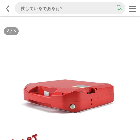
2
/
5