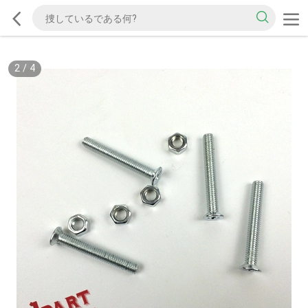
2
/
4