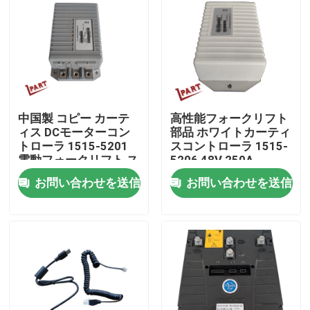
私達について
工場旅行
中国製 コピー カーテ
高性能フォークリフト
品質管理
ィス DCモーターコン
部品 ホワイトカーティ
トローラ 1515-5201
スコントローラ 1515-
電動フォークリフト ス
5206 48V 250A
私達に連絡しなさい
タッカーとパレット
お問い合わせを送信
お問い合わせを送信
ニュース
引用を要求しなさい
フォークリフト電池の部品