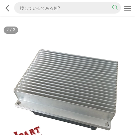
2
/
3