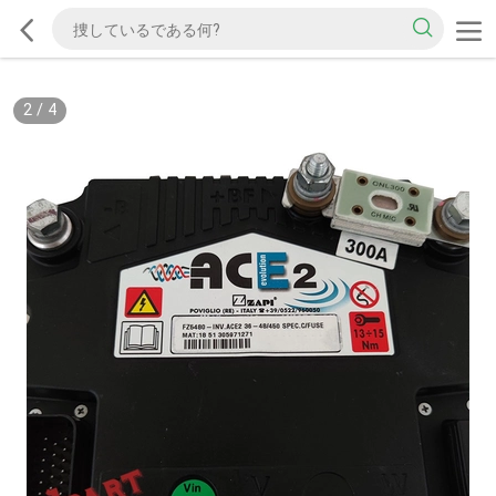
2
/
4