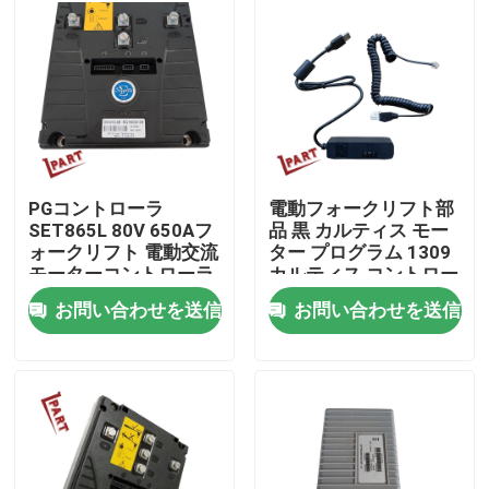
製品
ビデオ
フォークリフト電池の部品
PGコントローラ
電動フォークリフト部
SET865L 80V 650Aフ
品 黒 カルティス モー
ォークリフト 電動交流
ター プログラム 1309
フォークリフト ドライブ車輪
モーターコントローラ
カルティス コントロー
ラー
お問い合わせを送信
お問い合わせを送信
フォークリフト モーター コントローラー
電気フォークリフト モーター
LEDのフォークリフト ライト