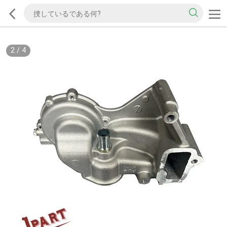
2
/
4