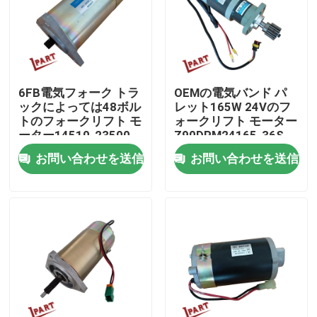
製品
ビデオ
6FB電気フォーク トラ
OEMの電気バンド パ
ックによっては48ボル
レット165W 24Vのフ
トのフォークリフト モ
ォークリフト モーター
フォークリフト電池の部品
ーター14510-23500-
Z90DPM24165-36S
71が自動車に乗る
お問い合わせを送信
お問い合わせを送信
フォークリフト ドライブ車輪
フォークリフト モーター コントローラー
電気フォークリフト モーター
LEDのフォークリフト ライト