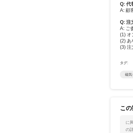
Q: 
A: 
Q: 
A: 
(1)
(2)
(3)
タグ:
磁気
この
に興
の