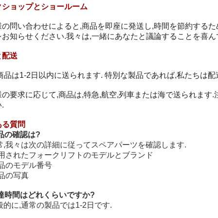
クショップとショールーム
様の問い合わせによると,商品を即座に発送し,時間を節約するた
をお知らせください.我々は,一緒にあなたと議論することを喜ん
と配送
商品は1-2日以内に送られます. 特別な製品であれば,私たちは
様の要求に応じて,商品は,特急,航空,列車または海で送られます
.
ある質問
部品の確認は?
通常,我々は次の詳細に従ってスペアパーツを確認します.
 適用されたフォークリフトのモデルとブランド
 部品のモデル番号
 部品の写真
配達時間はどれくらいですか?
一般的に,通常の製品では1-2日です.