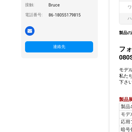
接触:
Bruce
ワ
電話番号:
86-18055179815
ハ
製品の
連絡先
フォ
080
モデル
私た
下さ
製品
製品
モデ
応用
暗号