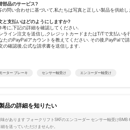
代替部品のサービス?
顧客の問い合わせに基づいて,私たちは写真と正しい製品を供給し
注文と支払いはどのようにしますか?
ご参考に,下記の詳細を確認してください.
 オンライン注文を送信し,クレジットカードまたはT/Tで支払いを
 あなたのPayPalアカウントを教えてください. その後,PayPal
 注文の確認後,公式な請求書を送信します.
モーター ブレーキ
センサー軸受け
エンコーダー軸受け
製品の詳細を知りたい
味があります フォークリフトSKFのエンコーダー センサー軸受けBMB 620
詳細を送っていただけませんか。