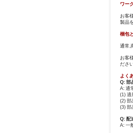
ワー
お客
製品
梱包
通常,
お客
ださい
よく
Q: 
A: 
(1)
(2)
(3)
Q: 
A: 