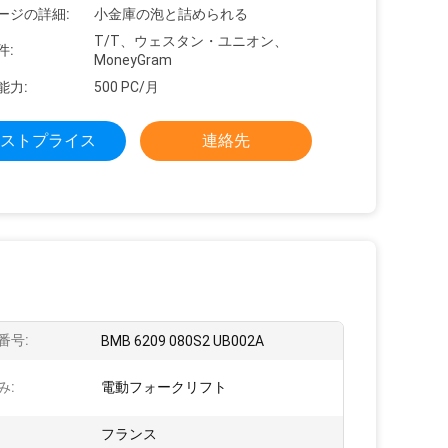
ージの詳細:
小金庫の泡と詰められる
T/T、ウェスタン・ユニオン、
件:
MoneyGram
能力:
500 PC/月
ストプライス
連絡先
番号:
BMB 6209 080S2 UB002A
み:
電動フォークリフト
:
フランス