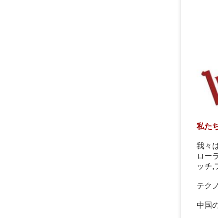
私た
我々
ローラ
ッチ
テク
中国