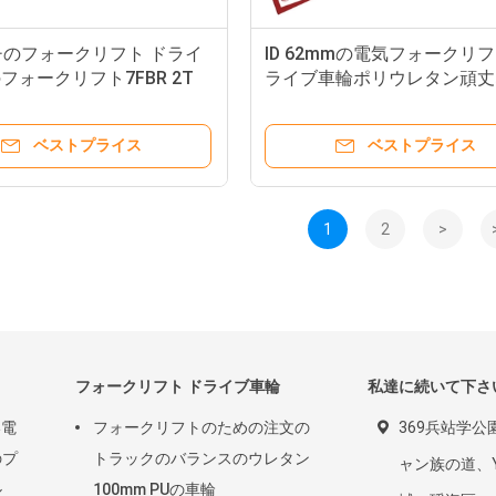
チのフォークリフト ドライ
ID 62mmの電気フォークリフ
フォークリフト7FBR 2T
ライブ車輪ポリウレタン頑丈
めの頑丈なPUの足車の車輪
ベストプライス
ベストプライス
1
2
>
フォークリフト ドライブ車輪
私達に続いて下さ
い電
フォークリフトのための注文の
369兵站学公園
のプ
トラックのバランスのウレタン
ャン族の道、Y
ル
100mm PUの車輪