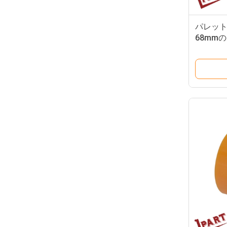
パレット 
68mm
荷フォー