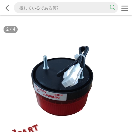
2
/
4